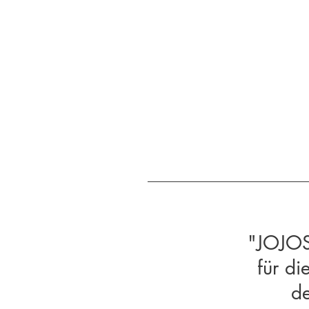
"JOJOS
für di
d