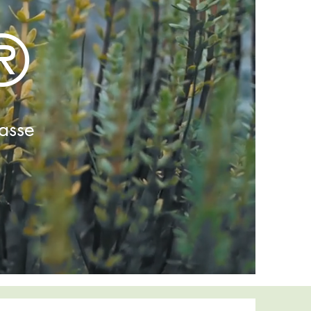
®
lasse