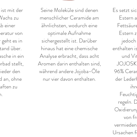
ist mit der
Seine Moleküle sind denen
Es setzt si
Wachs zu
menschlicher Ceramide am
Estern a
Ab einer
ähnlichsten, wodurch eine
Fettsäur
ratur von
optimale Aufnahme
Estern 
 geht es in
sichergestellt ist. Darüber
jedoch 
tand über.
hinaus hat eine chemische
enthalten i
sche in ein
Analyse erbracht, dass acht
und Vi
bad stellt,
Aromen darin enthalten sind,
JOJOSK
ieder den
während andere Jojoba-Öle
96% Cerami
d an, ohne
nur vier davon enthalten.
der Leder
aften zu
ihr
n.
Feuchti
regeln. 
Oxidierung
von fr
vermieden,
Ursachen f