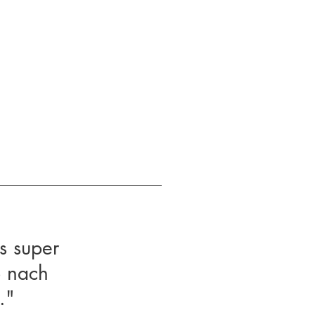
s super
b nach
."