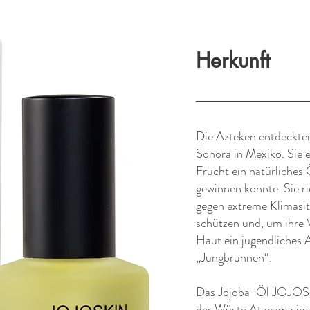
Herkunft
Die Azteken entdeckten
Sonora in Mexiko. Sie 
Frucht ein natürliches 
gewinnen konnte. Sie r
gegen extreme Klimasit
schützen und, um ihre V
Haut ein jugendliches A
„Jungbrunnen“.
Das Jojoba-Öl JOJOSKI
der Wüste Atacama im 