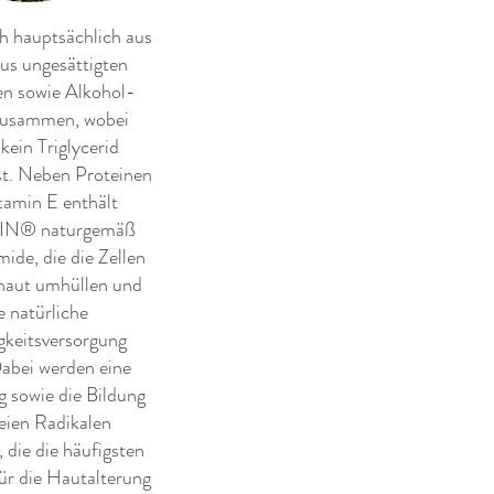
ch hauptsächlich aus
us ungesättigten
en sowie Alkohol-
zusammen, wobei
kein Triglycerid
st. Neben Proteinen
tamin E enthält
IN® naturgemäß
de, die die Zellen
haut umhüllen und
e natürliche
gkeitsversorgung
Dabei werden eine
 sowie die Bildung
eien Radikalen
 die die häufigsten
ür die Hautalterung